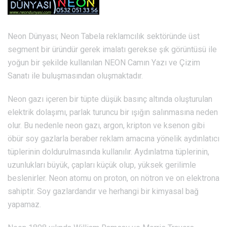
Neon Dünyası; Neon Tabela reklamcılık sektöründe üst
segment bir üründür gerek imalatı gerekse şık görüntüsü ile
yoğun bir şekilde kullanılan NEON Camın Yazı ve Çizim
Sanatı ile buluşmasından oluşmaktadır.
Neon gazı içeren bir tüpte düşük basınç altında oluşturulan
elektrik dolaşımı, parlak turuncu bir ışığın salınmasına neden
olur. Bu nedenle neon gazı, argon, kripton ve ksenon gibi
öbür soy gazlarla beraber reklam amacına yönelik aydınlatıcı
tüplerinin doldurulmasında kullanılır. Aydınlatma tüplerinin,
uzunlukları büyük, çapları küçük olup, yüksek gerilimle
beslenirler. Neon atomu on proton, on nötron ve on elektrona
sahiptir. Soy gazlardandır ve herhangi bir kimyasal bağ
yapamaz.