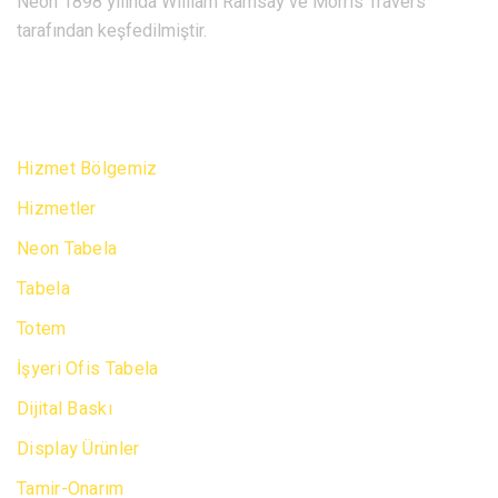
Neon 1898 yılında William Ramsay ve Morris Travers
tarafından keşfedilmiştir.
SITE MAP
Hizmet Bölgemiz
Hizmetler
Neon Tabela
Tabela
Totem
İşyeri Ofis Tabela
Dijital Baskı
Display Ürünler
Tamir-Onarım